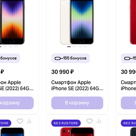
бонусов
155
бонусов
1
₽
30 990
₽
30 99
он Apple
Смартфон Apple
Смарт
SE (2022) 64GB
iPhone SE (2022) 64GB
iPhone
(Black) (Без
Белый (White) (Без
Красн
)
RuStore)
(PROD
 корзину
В корзину
RuStor
4.9
4.9
TORE
БЕЗ RUSTORE
БЕЗ R