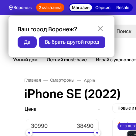
2 магазина
Магазин
Сервис
Resale
Воронеж
Ваш город Воронеж?
Каталог
Да
Выбрать другой город
Умный дом
Летний must-have
Играй с удовольс
Главная
Смартфоны
Apple
iPhone SE (2022)
Новые и
Цена
4.9
БЕЗ RUS