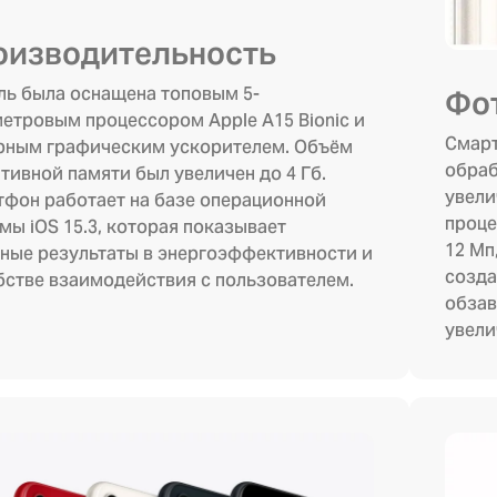
оизводительность
ь была оснащена топовым 5-
Фо
етровым процессором Apple A15 Bionic и
Смарт
рным графическим ускорителем. Объём
обраб
тивной памяти был увеличен до 4 Гб.
увели
фон работает на базе операционной
проце
мы iOS 15.3, которая показывает
12 Мп
ные результаты в энергоэффективности и
созда
бстве взаимодействия с пользователем.
обзав
увели