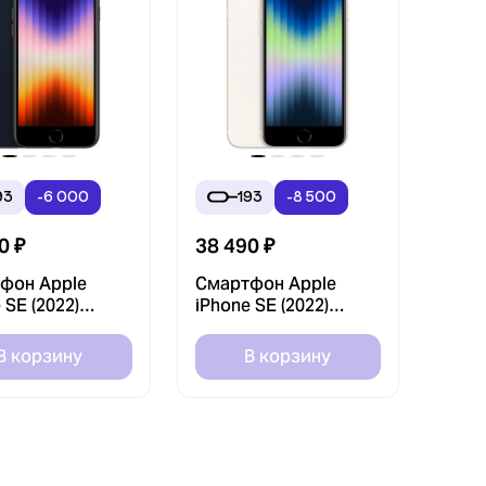
93
-6 000
193
-8 500
0
₽
38 490
₽
фон Apple
Смартфон Apple
 SE (2022)
iPhone SE (2022)
 Черный (Black)
256GB Белый (White)
uStore)
(Без RuStore)
В корзину
В корзину