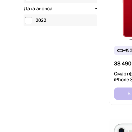
Дата анонса
2022
19
38 490
Смартф
iPhone 
256GB 
(PRODUC
В
RuStore