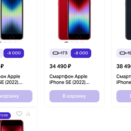
3
-8 000
173
-8 000
1
₽
34 490
₽
38 49
он Apple
Смартфон Apple
Смарт
SE (2022)
iPhone SE (2022)
iPhone
елый (White)
128GB Красный
256GB
Store)
(PRODUCT)RED (Без
(Без R
 корзину
В корзину
RuStore)
TORE