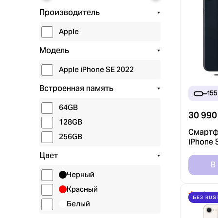
Производитель
Apple
Модель
Apple iPhone SE 2022
Встроенная память
155
64GB
30 990
128GB
Смартф
256GB
iPhone 
Черный 
Цвет
RuStore
В
Черный
Красный
4.9
БЕЗ RUS
Белый