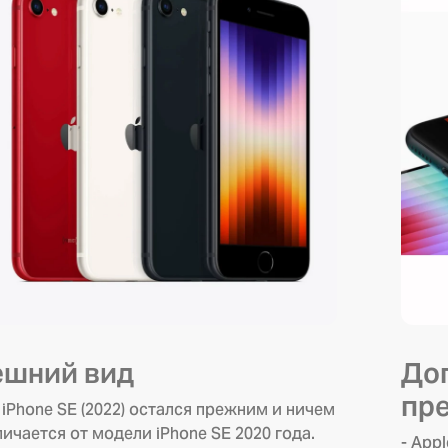
ешний вид
До
пр
 iPhone SE (2022) остался прежним и ничем
личается от модели iPhone SE 2020 года.
- App