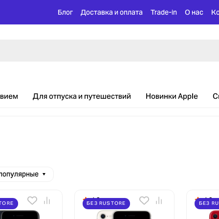
Блог
Доставка и оплата
Trade-in
О нас
К
твием
Для отпуска и путешествий
Новинки Apple
С
 популярные
4.9
4.9
TORE
БЕЗ RUSTORE
БЕЗ R