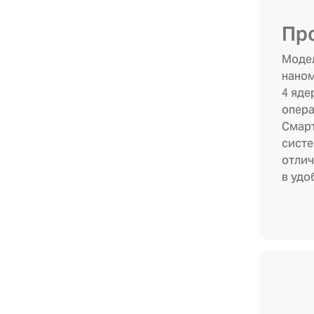
Пр
Модел
наном
4 яде
опера
Смарт
систе
отлич
в удо