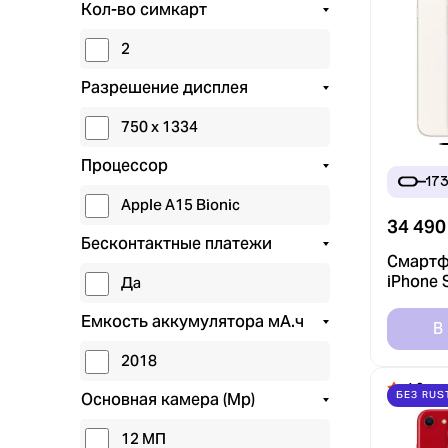
Кол-во симкарт
2
Разрешение дисплея
750 x 1334
Процессор
17
Apple A15 Bionic
34 490
Бесконтактные платежи
Смартф
iPhone 
Да
128GB Б
Емкость аккумулятора мА.ч
(Без Ru
В
2018
4.9
БЕЗ RUS
Основная камера (Mp)
12 МП